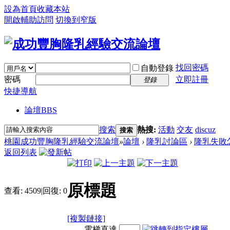
設為首頁
收藏本站
開啟輔助訪問
切換到窄版
找回密碼
自動登錄
密碼
立即註冊
登錄
快捷導航
論壇
BBS
搜索
熱搜:
活動
交友
discuz
搜索
桃園成功豐胸隆乳經驗交流論壇
»
論壇
›
隆乳討論區
›
隆乳失敗
返回列表
原標題
查看:
4509
|
回復:
0
[複製鏈接]
電梯直達