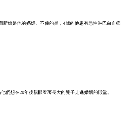
孩鮑鮑，而新娘是他的媽媽。不倖的是，4歲的他患有急性淋巴白血病，
禮，因為他們想在20年後親眼看著長大的兒子走進婚姻的殿堂。