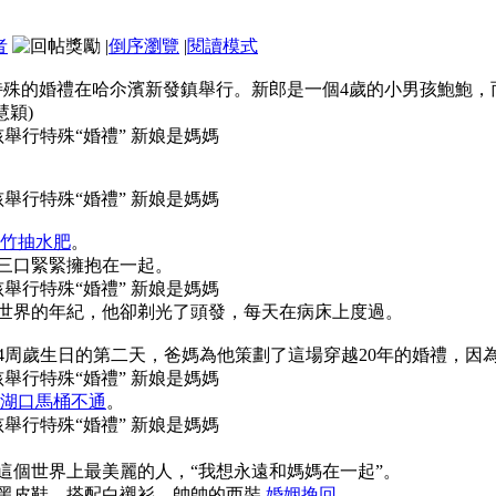
者
|
倒序瀏覽
|
閱讀模式
11月1日，一場特殊的婚禮在哈尒濱新發鎮舉行。新郎是一個4歲的小男
慧穎)
4歲男孩舉行特殊“婚禮” 新娘是媽媽
4歲男孩舉行特殊“婚禮” 新娘是媽媽
竹抽水肥
。
場，一傢三口緊緊擁抱在一起。
4歲男孩舉行特殊“婚禮” 新娘是媽媽
是生活在童話世界的年紀，他卻剃光了頭發，每天在病床上度過。
在鮑鮑剛剛過完4周歲生日的第二天，爸媽為他策劃了這場穿越20年的婚
4歲男孩舉行特殊“婚禮” 新娘是媽媽
湖口馬桶不通
。
4歲男孩舉行特殊“婚禮” 新娘是媽媽
說，媽媽是這個世界上最美麗的人，“我想永遠和媽媽在一起”。
珵亮的小黑皮鞋，搭配白襯衫、帥帥的西裝,
婚姻挽回
。