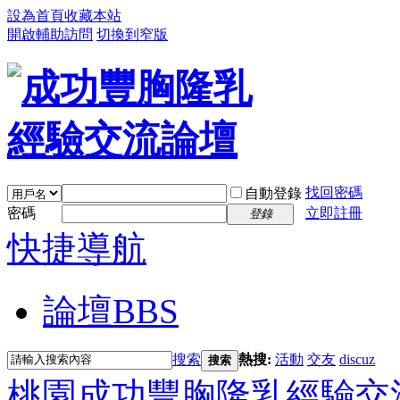
設為首頁
收藏本站
開啟輔助訪問
切換到窄版
找回密碼
自動登錄
密碼
立即註冊
登錄
快捷導航
論壇
BBS
搜索
熱搜:
活動
交友
discuz
搜索
桃園成功豐胸隆乳經驗交