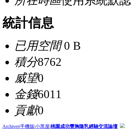
所在時區
使用系統默認
統計信息
已用空間
0 B
積分
8762
威望
0
金錢
6011
貢獻
0
Archiver
|
手機版
|
小黑屋
|
桃園成功豐胸隆乳經驗交流論壇