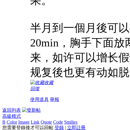
果。
半月到一個月後可以
20min，胸手下面
来，如许可以增长假
规复後也更有动如脱
收藏
回復
使用道具
舉報
返回列表
高級模式
B
Color
Image
Link
Quote
Code
Smilies
您需要登錄後才可以回帖
登錄
|
立即註冊