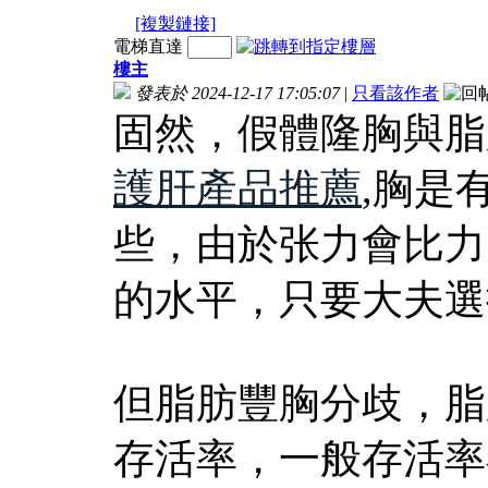
[複製鏈接]
電梯直達
樓主
發表於 2024-12-17 17:05:07
|
只看該作者
固然，假體隆胸與脂
護肝產品推薦
,胸是
些，由於张力會比力
的水平，只要大夫選
但脂肪豐胸分歧，脂
存活率，一般存活率在