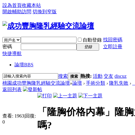
設為首頁
收藏本站
開啟輔助訪問
切換到窄版
找回密碼
自動登錄
密碼
立即註冊
登錄
快捷導航
論壇
BBS
搜索
熱搜:
活動
交友
discuz
搜索
桃園成功豐胸隆乳經驗交流論壇
»
論壇
›
手術分類
›
隆乳失敗
›
返回列表
「隆胸价格内幕」隆胸
查看:
1963
|
回復:
0
嗎?