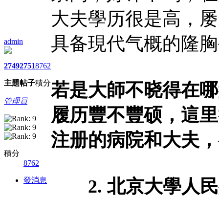
大夫學历很是高，屡
具备現代气概的隆胸
admin
2749
2751
8762
主題
帖子
積分
若是大師不晓得在哪
管理員
履历豐不豐硕，這里
注册的病院和大夫，
積分
8762
發消息
2. 北京大學人民