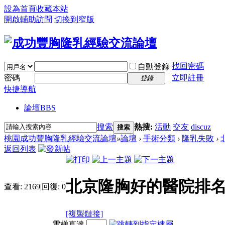
設為首頁
收藏本站
開啟輔助訪問
切換到窄版
找回密碼
自動登錄
密碼
立即註冊
登錄
快捷導航
論壇
BBS
搜索
熱搜:
活動
交友
discuz
搜索
桃園成功豐胸隆乳經驗交流論壇
»
論壇
›
手術分類
›
隆乳失敗
›
返回列表
北京隆胸好的醫院排名
查看:
2169
|
回復:
0
[複製鏈接]
電梯直達