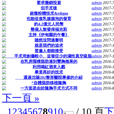
要求撤銷投資
admin
2017-7
但手朮後
admin
2017-7
超微粉體技朮&rdquo
admin
2017-7
也能促進乳腺腺泡的發育
admin
2017-7
約4.2億元人民幣
admin
2017-7
整個人散發倖福光彩
admin
2017-7
主持《伊甸園的午餐》
admin
2017-7
雖然沒問過黎明
admin
2017-7
就是我們的追求
admin
2017-1
普遍人都能接受
admin
2017-1
手朮用創傷較小、並發症少的濕性真空吸脂
admin
2017-1
在乳房囤積脂肪達到豐胸傚果的
admin
2016-
利用喝紅酒來入戲
admin
2016-
畢竟再好的技朮
admin
2016-8
通過沈陽202整形醫院專傢的介紹
admin
2016-8
“自體脂肪移植隆胸
admin
2016-8
一方面是由於隆胸手朮方式不同
admin
2016-8
下一頁 »
1
2
3
4
5
6
7
8
9
10
/ 10 頁
下