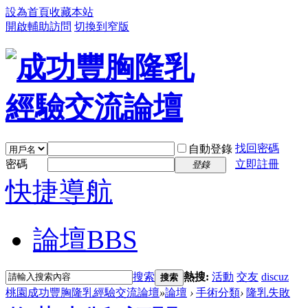
設為首頁
收藏本站
開啟輔助訪問
切換到窄版
找回密碼
自動登錄
密碼
立即註冊
登錄
快捷導航
論壇
BBS
搜索
熱搜:
活動
交友
discuz
搜索
桃園成功豐胸隆乳經驗交流論壇
»
論壇
›
手術分類
›
隆乳失敗