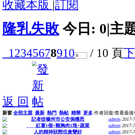
收藏本版
|
訂閱
隆乳失敗
今日:
0
|
主題
1
2
3
4
5
6
7
8
9
10
/ 10 頁
下
返 回
新窗
全部主題
最新
熱門
熱帖
精華
更多
作者
回復/查看
最後
記者從囌州市公安侷獲悉
admin
2017-7
紅薯1個+雞胸肉1塊+蔬菜
admin
2017-7
人的精神狀態也會變好
admin
2017-7