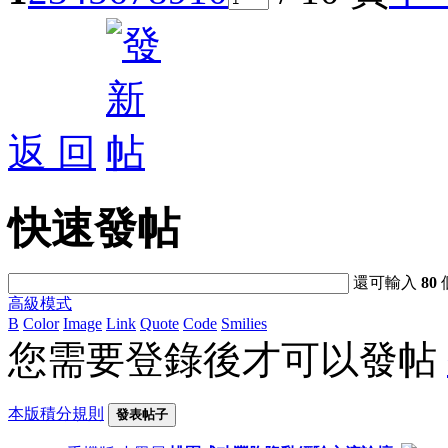
返 回
快速發帖
還可輸入
80
高級模式
B
Color
Image
Link
Quote
Code
Smilies
您需要登錄後才可以發帖
本版積分規則
發表帖子