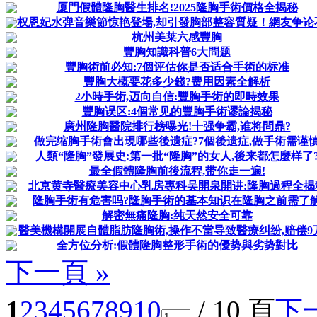
厦門假體隆胸醫生排名!2025隆胸手術價格全揭秘
权恩妃水弹音樂節惊艳登場,却引發胸部整容質疑！網友争论
杭州美莱六感豐胸
豐胸知識科普6大問题
豐胸術前必知:7個评估你是否适合手術的标准
豐胸大概要花多少錢?费用因素全解析
2小時手術,迈向自信:豐胸手術的即時效果
豐胸误区:4個常见的豐胸手術谬論揭秘
廣州隆胸醫院排行榜曝光!十强争霸,谁将問鼎?
做完缩胸手術會出現哪些後遗症?7個後遗症,做手術需谨
人類“隆胸”發展史:第一批“隆胸”的女人,後来都怎麼样了
最全假體隆胸前後流程,带你走一遍!
北京黄寺醫療美容中心乳房專科吴開泉開讲:隆胸過程全揭
隆胸手術有危害吗?隆胸手術的基本知识在隆胸之前需了
解密無痛隆胸:纯天然安全可靠
醫美機構開展自體脂肪隆胸術,操作不當导致醫療纠纷,赔偿9
全方位分析:假體隆胸整形手術的優势與劣势對比
下一頁 »
1
2
3
4
5
6
7
8
9
10
/ 10 頁
下