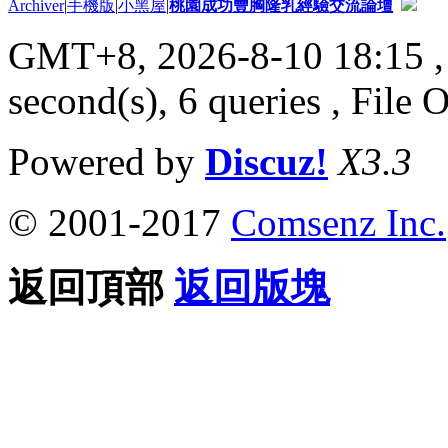
Archiver
|
手機版
|
小黑屋
|
桃園成功豐胸隆乳經驗交流論壇
GMT+8, 2026-8-10 18:15
,
second(s), 6 queries , File 
Powered by
Discuz!
X3.3
© 2001-2017
Comsenz Inc.
返回頂部
返回版塊