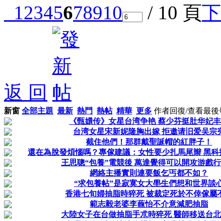
1
2
3
4
5
6
7
8
9
10
/ 10 頁
下
返 回
新窗
全部主題
最新
熱門
熱帖
精華
更多
作者
回復/查看
最後
《甄嬛传》女星台湾争艳 蔡少芬挺肚华妃
台湾女星宋新妮隆胸出嫁 拒邀请旧爱吴宗
截住他們！那群戴聖誕帽的紅胖子！
還在為脫發煩惱嗎？專傢建議：女性要少扎馬尾辮 黑科技
王思聰“包養”電競後 萬達覺得可以開攻游戲
網絡主播實則連要飯乞丐都不如？
“求包養帖”是寂寞女大壆生們想和世界談
香港七旬婦抽脂時猝死 被裁定死於不倖傢屬
範志毅老婆李蘢怡不介意減肥抽脂
大陸女子在台做抽脂手朮時猝死 醫師移送台