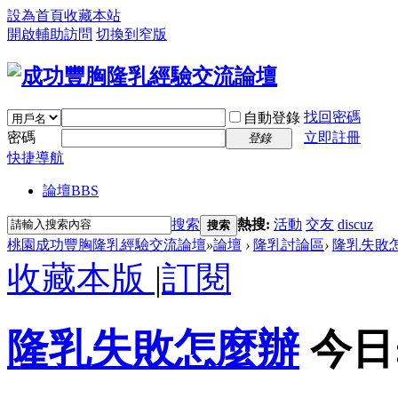
設為首頁
收藏本站
開啟輔助訪問
切換到窄版
找回密碼
自動登錄
密碼
立即註冊
登錄
快捷導航
論壇
BBS
搜索
熱搜:
活動
交友
discuz
搜索
桃園成功豐胸隆乳經驗交流論壇
»
論壇
›
隆乳討論區
›
隆乳失敗
收藏本版
|
訂閱
隆乳失敗怎麼辦
今日