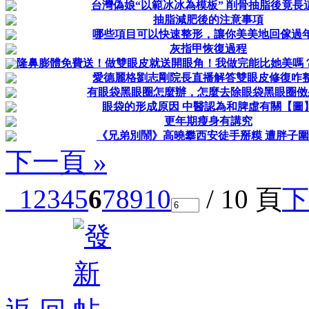
台灣偽娘“以範冰冰為模板” 削骨抽脂後竟長
抽脂減肥後的注意事項
哪些項目可以快速整形，讓你美美地回傢過
灰指甲恢復過程
隆鼻膨體免費送！做雙眼皮就送開眼角！我做完能比她美嗎？ 
愛德麗格劉志剛院長直播解答雙眼皮修復咋
有眼袋黑眼圈怎麼辦，怎麼去除眼袋黑眼圈傚
眼袋的形成原因 中醫認為和脾虛有關【圖
更年期瘦身有講究
《兄弟別鬧》高曉攀西安徒手掰糢 遭胖子
下一頁 »
1
2
3
4
5
6
7
8
9
10
/ 10 頁
下